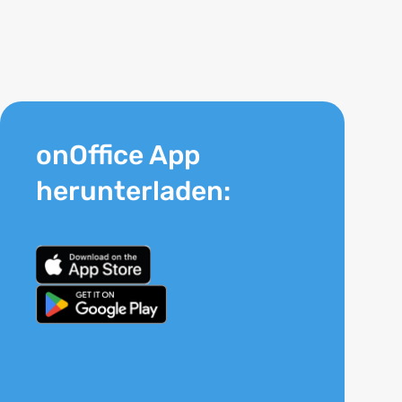
onOffice App
herunterladen: