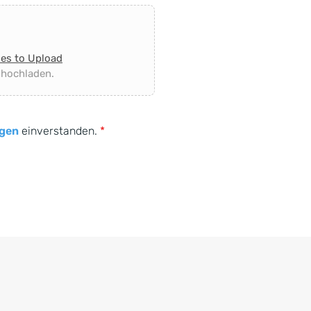
les to Upload
 hochladen.
gen
einverstanden.
*