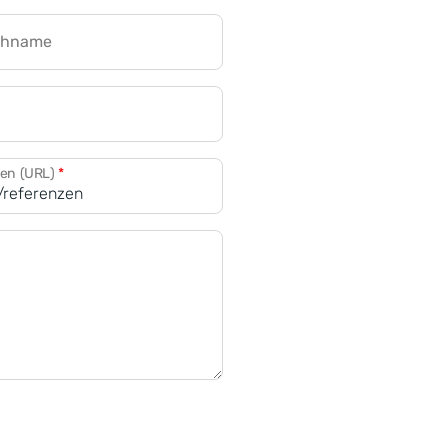
chname
CRM für Banken
den (URL)
*