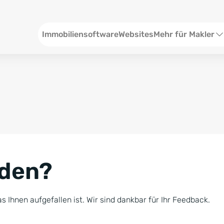
Header
Immobiliensoftware
Websites
Mehr für Makler
SEO und Content
W
Social Media
S
Social Ads
V
Google Ads
R
nden?
Newsletter-Pakete
B
Consulting
N
s Ihnen aufgefallen ist. Wir sind dankbar für Ihr Feedback.
Softwareschulunge