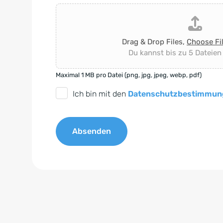
Drag & Drop Files,
Choose Fi
Du kannst bis zu 5 Dateien
Maximal 1 MB pro Datei (png, jpg, jpeg, webp, pdf)
D
Ich bin mit den
Datenschutzbestimmun
S
G
Absenden
V
O
A
-
l
E
t
i
e
n
r
v
n