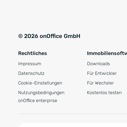
e
a
r
t
s
i
t
v
© 2026 onOffice GmbH
ä
e
n
:
Rechtliches
Immobiliensoft
d
n
Impressum
Downloads
i
Datenschutz
Für Entwickler
s
Cookie-Einstellungen
Für Wechsler
*
Nutzungsbedingungen
Kostenlos testen
onOffice enterprise