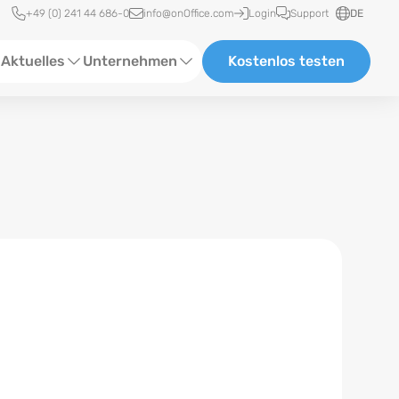
Schnellzugriff
+49 (0) 241 44 686-0
info@onOffice.com
Login
Support
DE
Aktuelles
Unternehmen
Kostenlos testen
ebinare
Über Uns
tatus-News
Partner und Kooperationen
eranstaltungen
Karriere
eferenzen
log
ewsletter
n