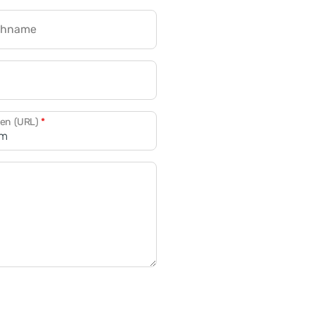
chname
CRM für Banken
den (URL)
*