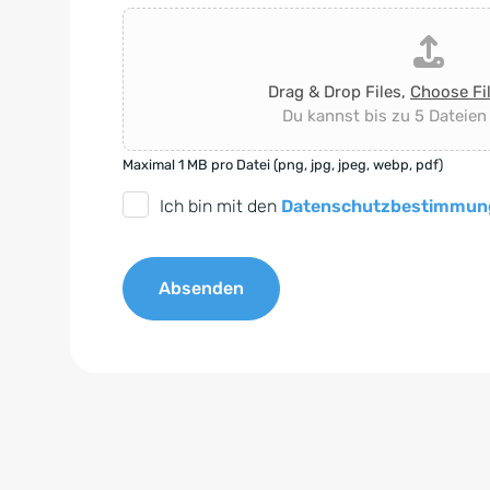
Drag & Drop Files,
Choose Fi
Du kannst bis zu 5 Dateien
Maximal 1 MB pro Datei (png, jpg, jpeg, webp, pdf)
D
Ich bin mit den
Datenschutzbestimmun
S
G
Absenden
V
O
A
-
l
E
t
i
e
n
r
v
n