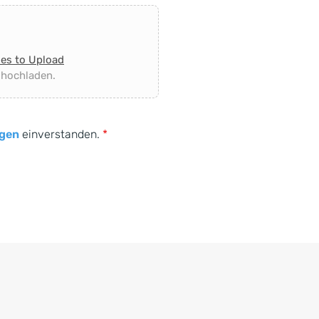
les to Upload
 hochladen.
gen
einverstanden.
*