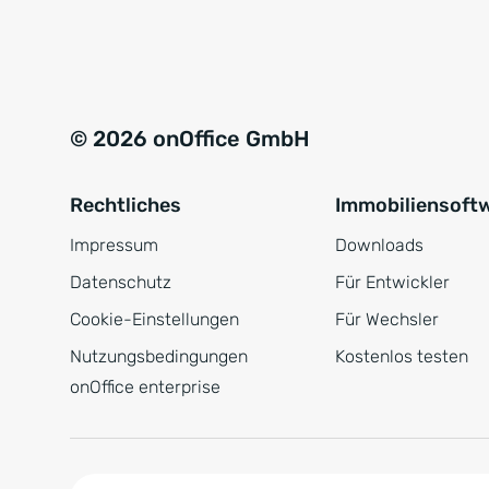
e
a
r
t
s
i
t
v
© 2026 onOffice GmbH
ä
e
n
:
Rechtliches
Immobiliensoft
d
n
Impressum
Downloads
i
Datenschutz
Für Entwickler
s
Cookie-Einstellungen
Für Wechsler
*
Nutzungsbedingungen
Kostenlos testen
onOffice enterprise