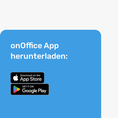
onOffice App
herunterladen: