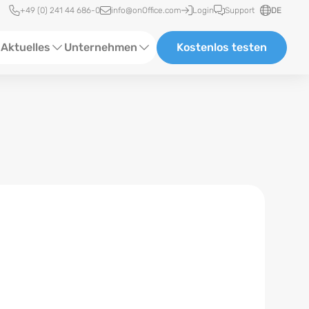
Schnellzugriff
+49 (0) 241 44 686-0
info@onOffice.com
Login
Support
DE
Aktuelles
Unternehmen
Kostenlos testen
ebinare
Über Uns
tatus-News
Partner und Kooperationen
eranstaltungen
Karriere
eferenzen
log
ewsletter
n