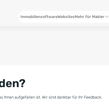
Header
Immobiliensoftware
Websites
Mehr für Makler
SEO und Content
W
Social Media
S
Social Ads
V
Google Ads
R
nden?
Newsletter-Pakete
B
Consulting
N
s Ihnen aufgefallen ist. Wir sind dankbar für Ihr Feedback.
Softwareschulunge