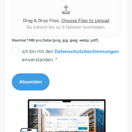
Drag & Drop Files,
Choose Files to Upload
Du kannst bis zu 5 Dateien hochladen.
Maximal 1 MB pro Datei (png, jpg, jpeg, webp, pdf)
D
Ich bin mit den
Datenschutzbestimmungen
S
einverstanden.
*
G
V
Absenden
O
-
A
E
l
i
t
n
e
v
r