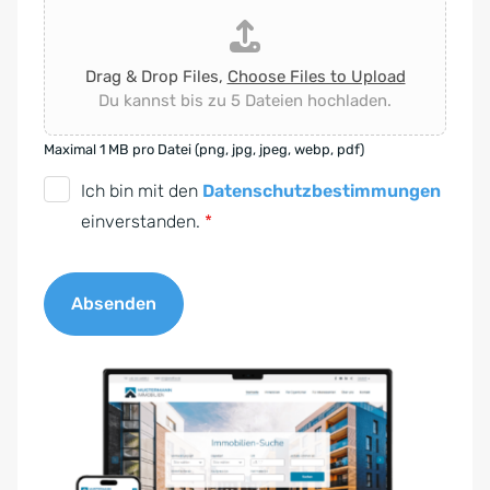
Drag & Drop Files,
Choose Files to Upload
Du kannst bis zu 5 Dateien hochladen.
Maximal 1 MB pro Datei (png, jpg, jpeg, webp, pdf)
D
Ich bin mit den
Datenschutzbestimmungen
S
einverstanden.
*
G
V
Absenden
O
-
A
E
l
i
t
n
e
v
r