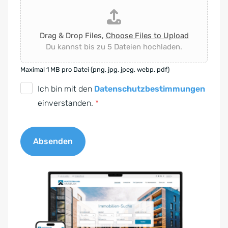
Drag & Drop Files,
Choose Files to Upload
Du kannst bis zu 5 Dateien hochladen.
Maximal 1 MB pro Datei (png, jpg, jpeg, webp, pdf)
D
Ich bin mit den
Datenschutzbestimmungen
S
einverstanden.
*
G
V
Absenden
O
-
A
E
l
i
t
n
e
v
r