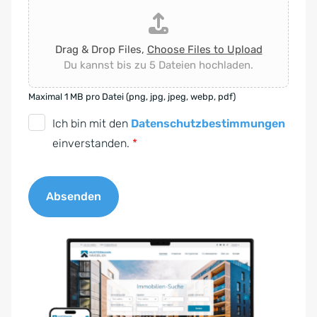
Drag & Drop Files,
Choose Files to Upload
Du kannst bis zu 5 Dateien hochladen.
Maximal 1 MB pro Datei (png, jpg, jpeg, webp, pdf)
D
Ich bin mit den
Datenschutzbestimmungen
S
einverstanden.
*
G
V
Absenden
O
-
A
E
l
i
t
n
e
v
r