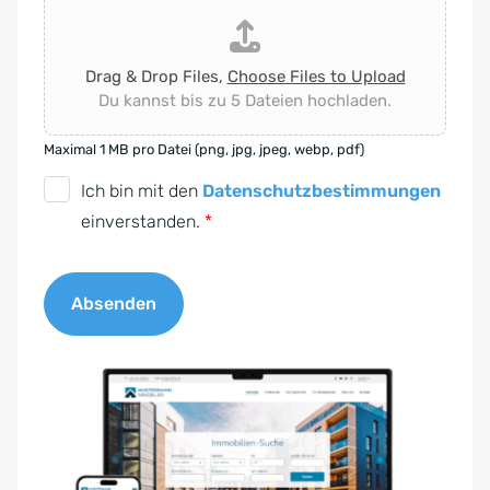
Drag & Drop Files,
Choose Files to Upload
Du kannst bis zu 5 Dateien hochladen.
Maximal 1 MB pro Datei (png, jpg, jpeg, webp, pdf)
D
Ich bin mit den
Datenschutzbestimmungen
S
einverstanden.
*
G
V
Absenden
O
-
A
E
l
i
t
n
e
v
r