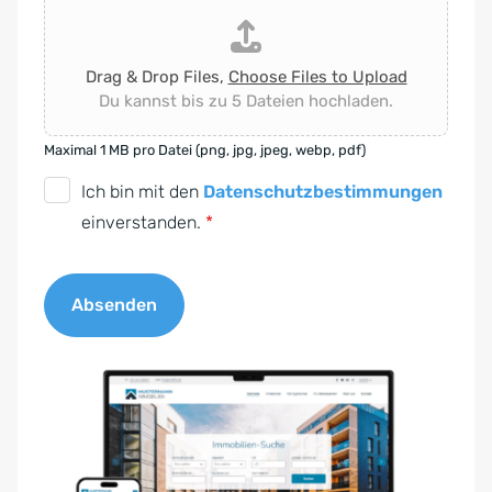
Drag & Drop Files,
Choose Files to Upload
Du kannst bis zu 5 Dateien hochladen.
Maximal 1 MB pro Datei (png, jpg, jpeg, webp, pdf)
D
Ich bin mit den
Datenschutzbestimmungen
S
einverstanden.
*
G
V
Absenden
O
-
A
E
l
i
t
n
e
v
r