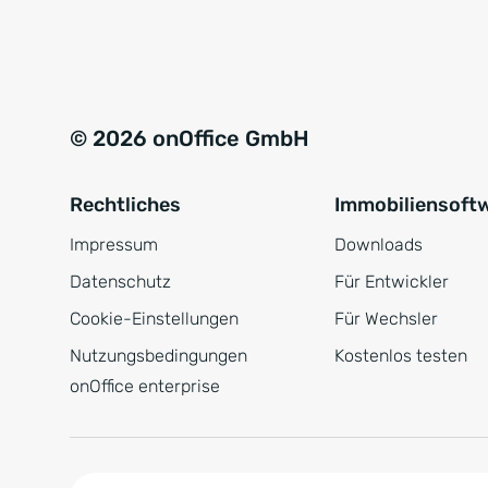
e
a
r
t
s
i
t
v
© 2026 onOffice GmbH
ä
e
n
:
Rechtliches
Immobiliensoft
d
n
Impressum
Downloads
i
Datenschutz
Für Entwickler
s
Cookie-Einstellungen
Für Wechsler
*
Nutzungsbedingungen
Kostenlos testen
onOffice enterprise