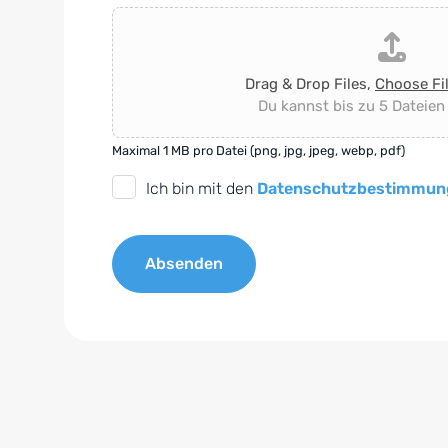
Drag & Drop Files,
Choose Fi
Du kannst bis zu 5 Dateien
Maximal 1 MB pro Datei (png, jpg, jpeg, webp, pdf)
D
Ich bin mit den
Datenschutzbestimmun
S
G
Absenden
V
O
A
-
l
E
t
i
e
n
r
v
n