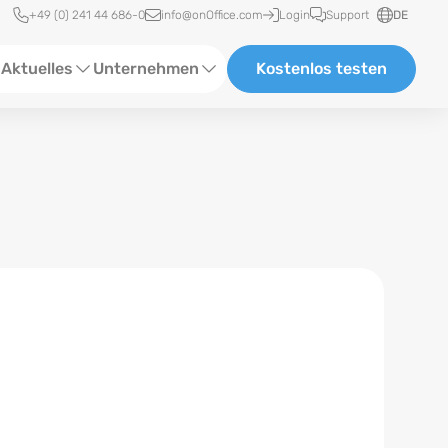
Schnellzugriff
+49 (0) 241 44 686-0
info@onOffice.com
Login
Support
DE
Aktuelles
Unternehmen
Kostenlos testen
ebinare
Über Uns
tatus-News
Partner und Kooperationen
eranstaltungen
Karriere
eferenzen
log
ewsletter
n