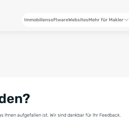
Header
Immobiliensoftware
Websites
Mehr für Makler
SEO und Content
W
Social Media
S
Social Ads
V
Google Ads
R
nden?
Newsletter-Pakete
B
Consulting
N
s Ihnen aufgefallen ist. Wir sind dankbar für Ihr Feedback.
Softwareschulunge