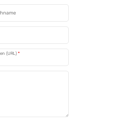
chname
CRM für Banken
den (URL)
*