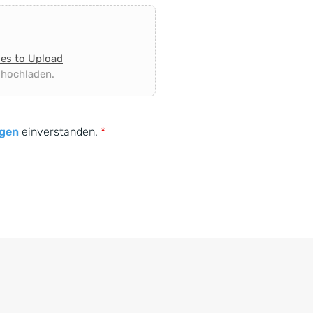
les to Upload
 hochladen.
gen
einverstanden.
*