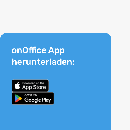
onOffice App
herunterladen: