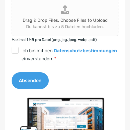
Drag & Drop Files,
Choose Files to Upload
Du kannst bis zu 5 Dateien hochladen.
Maximal 1 MB pro Datei (png, jpg, jpeg, webp, pdf)
D
Ich bin mit den
Datenschutzbestimmungen
S
einverstanden.
*
G
V
Absenden
O
-
A
E
l
i
t
n
e
v
r