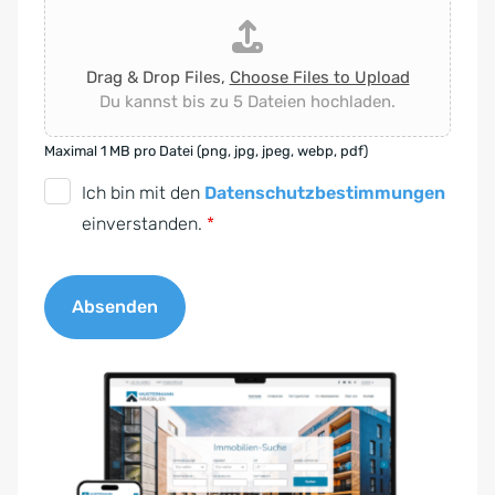
Drag & Drop Files,
Choose Files to Upload
Du kannst bis zu 5 Dateien hochladen.
Maximal 1 MB pro Datei (png, jpg, jpeg, webp, pdf)
D
Ich bin mit den
Datenschutzbestimmungen
S
einverstanden.
*
G
V
Absenden
O
-
A
E
l
i
t
n
e
v
r