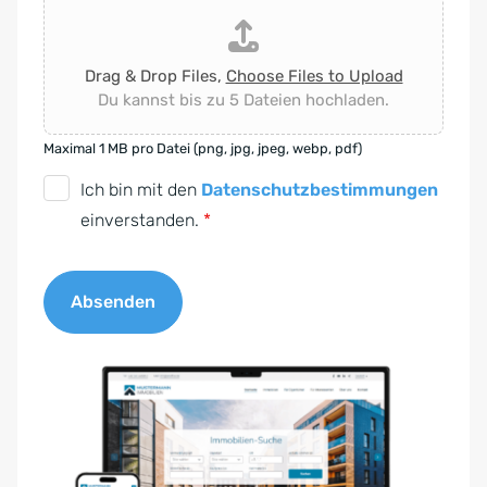
Drag & Drop Files,
Choose Files to Upload
Du kannst bis zu 5 Dateien hochladen.
Maximal 1 MB pro Datei (png, jpg, jpeg, webp, pdf)
D
Ich bin mit den
Datenschutzbestimmungen
S
einverstanden.
*
G
V
Absenden
O
-
A
E
l
i
t
n
e
v
r