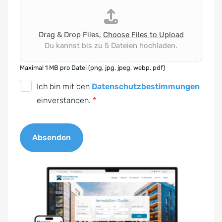
Drag & Drop Files,
Choose Files to Upload
Du kannst bis zu 5 Dateien hochladen.
Maximal 1 MB pro Datei (png, jpg, jpeg, webp, pdf)
D
Ich bin mit den
Datenschutzbestimmungen
S
einverstanden.
*
G
V
Absenden
O
-
A
E
l
i
t
n
e
v
r