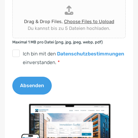
Drag & Drop Files,
Choose Files to Upload
Du kannst bis zu 5 Dateien hochladen.
Maximal 1 MB pro Datei (png, jpg, jpeg, webp, pdf)
D
Ich bin mit den
Datenschutzbestimmungen
S
einverstanden.
*
G
V
Absenden
O
-
A
E
l
i
t
n
e
v
r