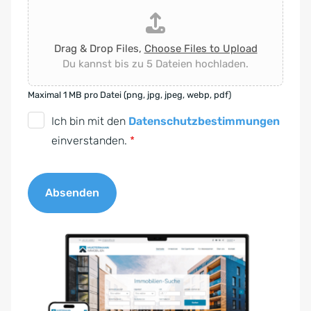
Drag & Drop Files,
Choose Files to Upload
Du kannst bis zu 5 Dateien hochladen.
Maximal 1 MB pro Datei (png, jpg, jpeg, webp, pdf)
D
Ich bin mit den
Datenschutzbestimmungen
S
einverstanden.
*
G
V
Absenden
O
-
A
E
l
i
t
n
e
v
r