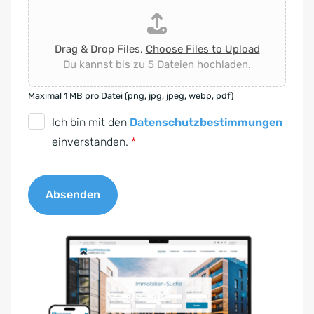
Drag & Drop Files,
Choose Files to Upload
Du kannst bis zu 5 Dateien hochladen.
Maximal 1 MB pro Datei (png, jpg, jpeg, webp, pdf)
D
Ich bin mit den
Datenschutzbestimmungen
S
einverstanden.
*
G
V
Absenden
O
-
A
E
l
i
t
n
e
v
r