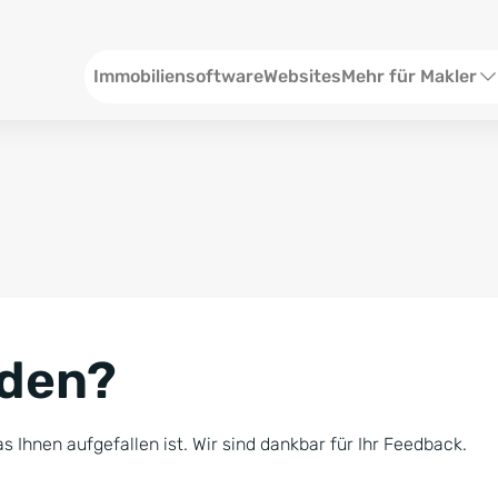
Header
Immobiliensoftware
Websites
Mehr für Makler
SEO und Content
W
Social Media
S
Social Ads
V
Google Ads
R
nden?
Newsletter-Pakete
B
Consulting
N
s Ihnen aufgefallen ist. Wir sind dankbar für Ihr Feedback.
Softwareschulunge