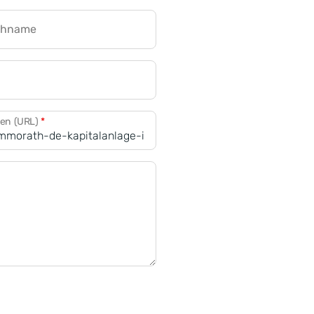
chname
CRM für Banken
den (URL)
*