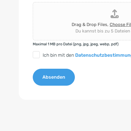
Drag & Drop Files,
Choose Fi
Du kannst bis zu 5 Dateien
Maximal 1 MB pro Datei (png, jpg, jpeg, webp, pdf)
D
Ich bin mit den
Datenschutzbestimmun
S
G
Absenden
V
O
A
-
l
E
t
i
e
n
r
v
n