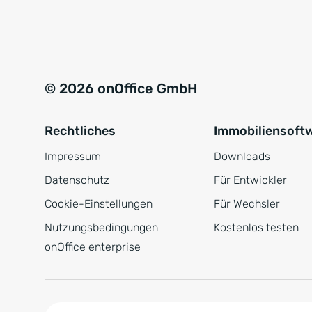
e
a
r
t
s
i
t
v
© 2026 onOffice GmbH
ä
e
n
:
Rechtliches
Immobiliensoft
d
n
Impressum
Downloads
i
Datenschutz
Für Entwickler
s
Cookie-Einstellungen
Für Wechsler
*
Nutzungsbedingungen
Kostenlos testen
onOffice enterprise