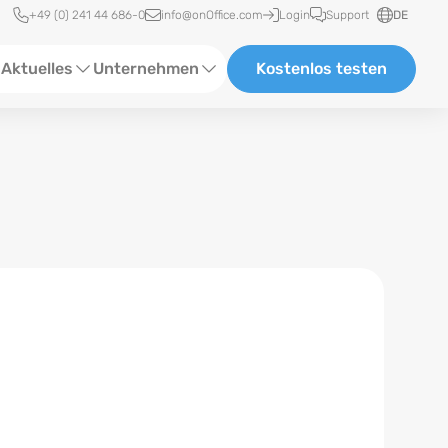
Schnellzugriff
+49 (0) 241 44 686-0
info@onOffice.com
Login
Support
DE
Aktuelles
Unternehmen
Kostenlos testen
ebinare
Über Uns
tatus-News
Partner und Kooperationen
eranstaltungen
Karriere
eferenzen
log
ewsletter
n