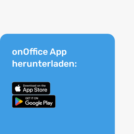
onOffice App
herunterladen: