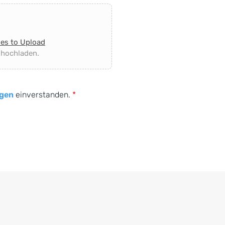
les to Upload
 hochladen.
gen
einverstanden.
*