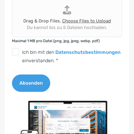
Drag & Drop Files,
Choose Files to Upload
Du kannst bis zu 5 Dateien hochladen.
Maximal 1 MB pro Datei (png, jpg, jpeg, webp, pdf)
D
Ich bin mit den
Datenschutzbestimmungen
S
einverstanden.
*
G
V
Absenden
O
-
A
E
l
i
t
n
e
v
r