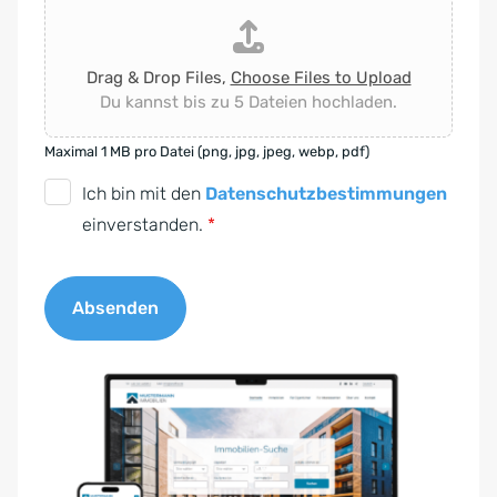
Drag & Drop Files,
Choose Files to Upload
Du kannst bis zu 5 Dateien hochladen.
Maximal 1 MB pro Datei (png, jpg, jpeg, webp, pdf)
D
Ich bin mit den
Datenschutzbestimmungen
S
einverstanden.
*
G
V
Absenden
O
-
A
E
l
i
t
n
e
v
r