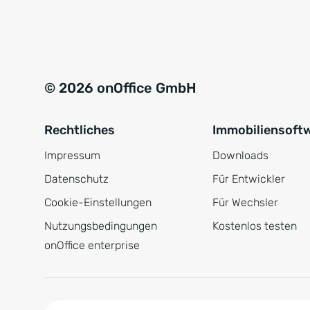
e
a
r
t
s
i
t
v
© 2026 onOffice GmbH
ä
e
n
:
Rechtliches
Immobiliensoft
d
n
Impressum
Downloads
i
Datenschutz
Für Entwickler
s
Cookie-Einstellungen
Für Wechsler
*
Nutzungsbedingungen
Kostenlos testen
onOffice enterprise