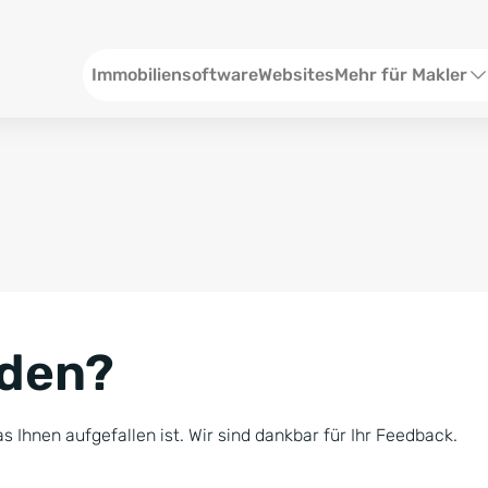
Header
Immobiliensoftware
Websites
Mehr für Makler
SEO und Content
W
Social Media
S
Social Ads
V
Google Ads
R
nden?
Newsletter-Pakete
B
Consulting
N
s Ihnen aufgefallen ist. Wir sind dankbar für Ihr Feedback.
Softwareschulunge