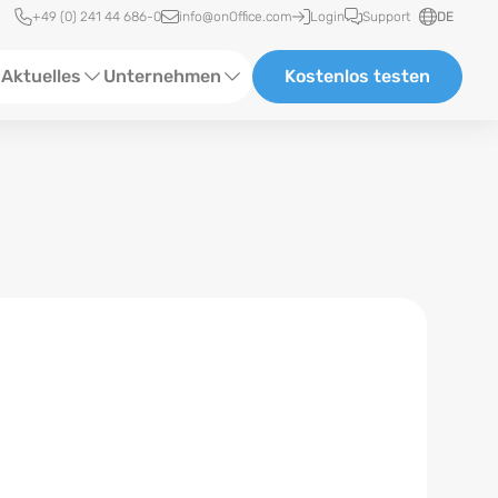
Schnellzugriff
+49 (0) 241 44 686-0
info@onOffice.com
Login
Support
DE
Aktuelles
Unternehmen
Kostenlos testen
ebinare
Über Uns
tatus-News
Partner und Kooperationen
eranstaltungen
Karriere
eferenzen
log
ewsletter
n