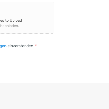
les to Upload
 hochladen.
gen
einverstanden.
*