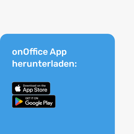
onOffice App
herunterladen: