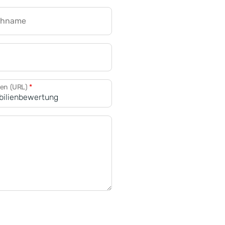
chname
CRM für Banken
den (URL)
*