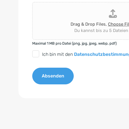
Drag & Drop Files,
Choose Fi
Du kannst bis zu 5 Dateien
Maximal 1 MB pro Datei (png, jpg, jpeg, webp, pdf)
D
Ich bin mit den
Datenschutzbestimmun
S
G
Absenden
V
O
A
-
l
E
t
i
e
n
r
v
n