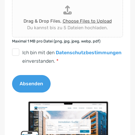
Drag & Drop Files,
Choose Files to Upload
Du kannst bis zu 5 Dateien hochladen.
Maximal 1 MB pro Datei (png, jpg, jpeg, webp, pdf)
D
Ich bin mit den
Datenschutzbestimmungen
S
einverstanden.
*
G
V
Absenden
O
-
A
E
l
i
t
n
e
v
r