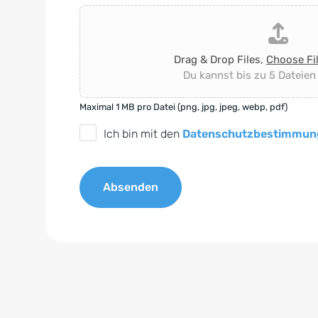
Drag & Drop Files,
Choose Fi
Du kannst bis zu 5 Dateien
Maximal 1 MB pro Datei (png, jpg, jpeg, webp, pdf)
D
Ich bin mit den
Datenschutzbestimmun
S
G
Absenden
V
O
A
-
l
E
t
i
e
n
r
v
n