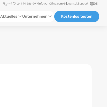
Schnellzugriff
+49 (0) 241 44 686-0
info@onOffice.com
Login
Support
DE
Aktuelles
Unternehmen
Kostenlos testen
ebinare
Über Uns
tatus-News
Partner und Kooperationen
eranstaltungen
Karriere
eferenzen
log
ewsletter
n