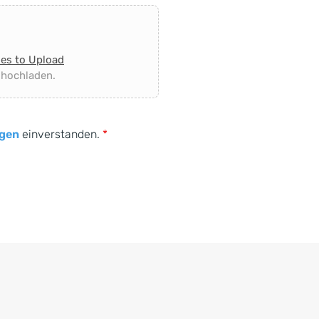
les to Upload
 hochladen.
gen
einverstanden.
*