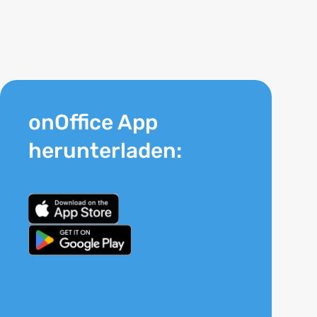
onOffice App
herunterladen: