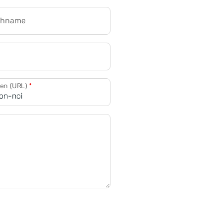
chname
CRM für Banken
den (URL)
*