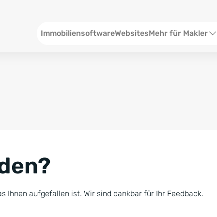
Header
Immobiliensoftware
Websites
Mehr für Makler
SEO und Content
W
Social Media
S
Social Ads
V
Google Ads
R
nden?
Newsletter-Pakete
B
Consulting
N
s Ihnen aufgefallen ist. Wir sind dankbar für Ihr Feedback.
Softwareschulunge