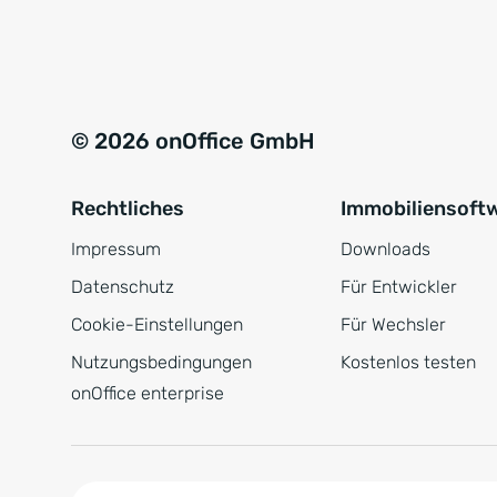
e
a
r
t
s
i
t
v
© 2026 onOffice GmbH
ä
e
n
:
Rechtliches
Immobiliensoft
d
n
Impressum
Downloads
i
Datenschutz
Für Entwickler
s
Cookie-Einstellungen
Für Wechsler
*
Nutzungsbedingungen
Kostenlos testen
onOffice enterprise