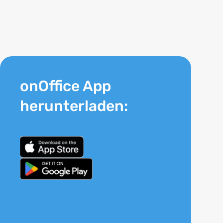
onOffice App
herunterladen: