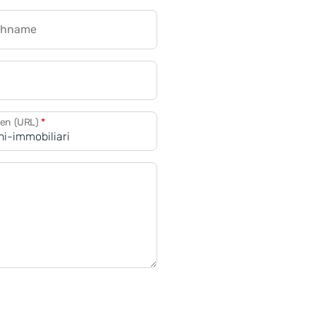
chname
CRM für Banken
den (URL)
*