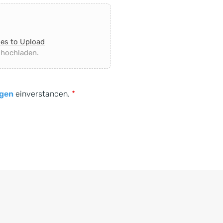
les to Upload
 hochladen.
gen
einverstanden.
*