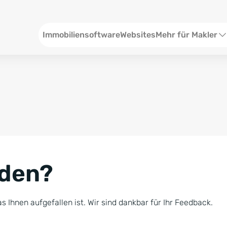
Header
Immobiliensoftware
Websites
Mehr für Makler
SEO und Content
W
Social Media
S
Social Ads
V
Google Ads
R
nden?
Newsletter-Pakete
B
Consulting
N
s Ihnen aufgefallen ist. Wir sind dankbar für Ihr Feedback.
Softwareschulunge