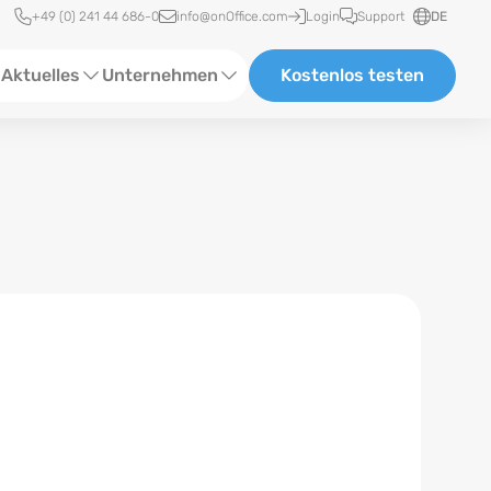
Schnellzugriff
+49 (0) 241 44 686-0
info@onOffice.com
Login
Support
DE
Aktuelles
Unternehmen
Kostenlos testen
ebinare
Über Uns
tatus-News
Partner und Kooperationen
eranstaltungen
Karriere
eferenzen
log
ewsletter
n