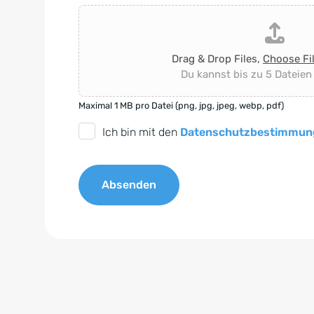
Drag & Drop Files,
Choose Fi
Du kannst bis zu 5 Dateien
Maximal 1 MB pro Datei (png, jpg, jpeg, webp, pdf)
D
Ich bin mit den
Datenschutzbestimmun
S
G
Absenden
V
O
A
-
l
E
t
i
e
n
r
v
n