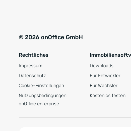
e
a
r
t
s
i
t
v
© 2026 onOffice GmbH
ä
e
n
:
Rechtliches
Immobiliensoft
d
n
Impressum
Downloads
i
Datenschutz
Für Entwickler
s
Cookie-Einstellungen
Für Wechsler
*
Nutzungsbedingungen
Kostenlos testen
onOffice enterprise