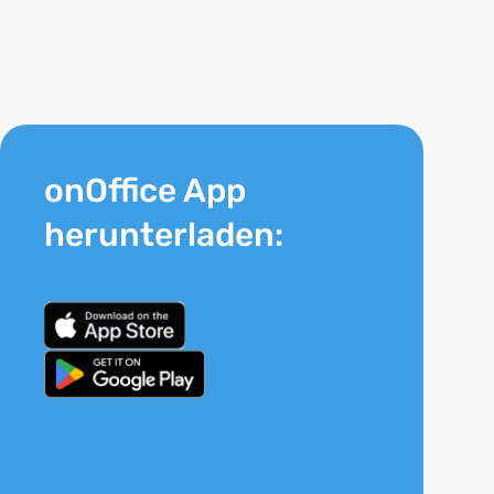
onOffice App
herunterladen: