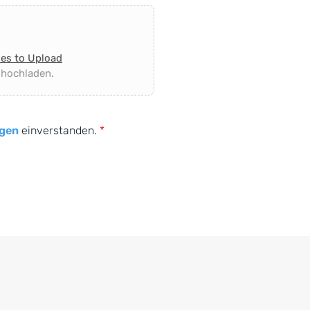
les to Upload
 hochladen.
gen
einverstanden.
*