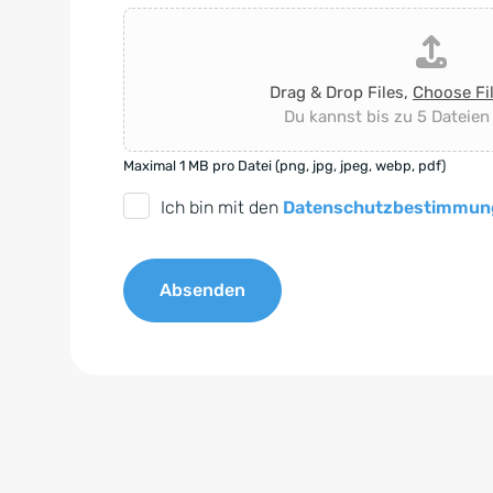
Drag & Drop Files,
Choose Fi
Du kannst bis zu 5 Dateien
Maximal 1 MB pro Datei (png, jpg, jpeg, webp, pdf)
D
Ich bin mit den
Datenschutzbestimmun
S
G
Absenden
V
O
A
-
l
E
t
i
e
n
r
v
n