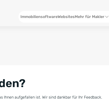
Header
Immobiliensoftware
Websites
Mehr für Makler
SEO und Content
W
Social Media
S
Social Ads
V
Google Ads
R
nden?
Newsletter-Pakete
B
Consulting
N
s Ihnen aufgefallen ist. Wir sind dankbar für Ihr Feedback.
Softwareschulunge