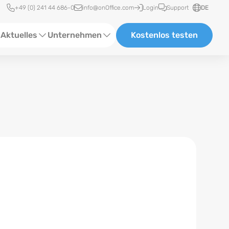
Schnellzugriff
+49 (0) 241 44 686-0
info@onOffice.com
Login
Support
DE
Aktuelles
Unternehmen
Kostenlos testen
ebinare
Über Uns
tatus-News
Partner und Kooperationen
eranstaltungen
Karriere
eferenzen
log
ewsletter
n