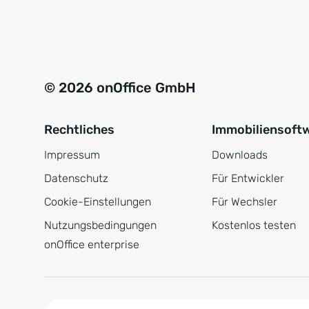
e
a
r
t
s
i
t
v
© 2026 onOffice GmbH
ä
e
n
:
Rechtliches
Immobiliensoft
d
n
Impressum
Downloads
i
Datenschutz
Für Entwickler
s
Cookie-Einstellungen
Für Wechsler
*
Nutzungsbedingungen
Kostenlos testen
onOffice enterprise