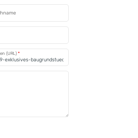
chname
CRM für Banken
den (URL)
*