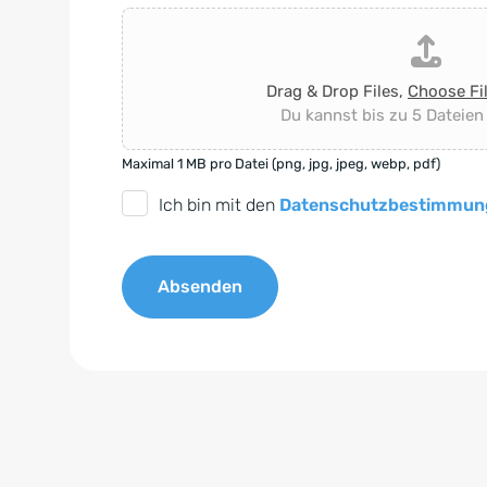
Drag & Drop Files,
Choose Fi
Du kannst bis zu 5 Dateien
Maximal 1 MB pro Datei (png, jpg, jpeg, webp, pdf)
D
Ich bin mit den
Datenschutzbestimmun
S
G
Absenden
V
O
A
-
l
E
t
i
e
n
r
v
n