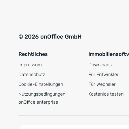
e
a
r
t
s
i
t
v
© 2026 onOffice GmbH
ä
e
n
:
Rechtliches
Immobiliensoft
d
n
Impressum
Downloads
i
Datenschutz
Für Entwickler
s
Cookie-Einstellungen
Für Wechsler
*
Nutzungsbedingungen
Kostenlos testen
onOffice enterprise