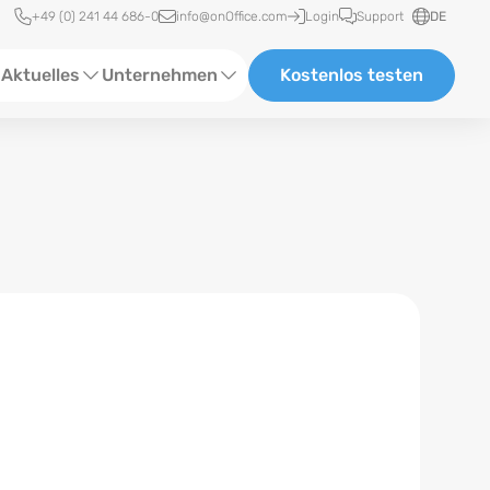
Schnellzugriff
+49 (0) 241 44 686-0
info@onOffice.com
Login
Support
DE
Aktuelles
Unternehmen
Kostenlos testen
ebinare
Über Uns
tatus-News
Partner und Kooperationen
eranstaltungen
Karriere
eferenzen
log
ewsletter
n