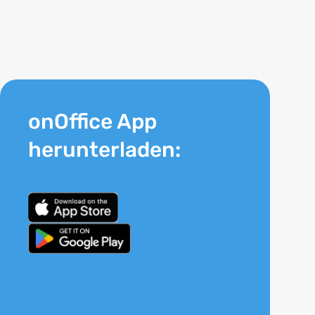
onOffice App
herunterladen: