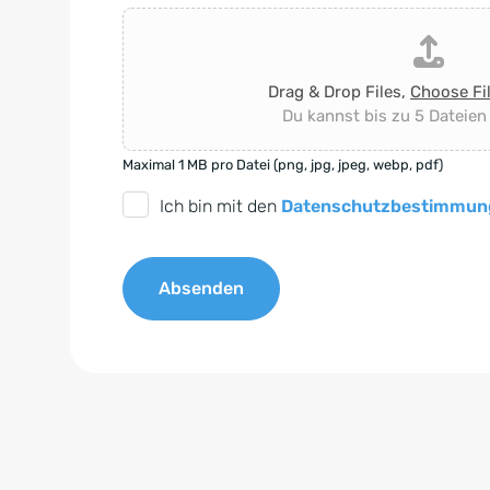
Drag & Drop Files,
Choose Fi
Du kannst bis zu 5 Dateien
Maximal 1 MB pro Datei (png, jpg, jpeg, webp, pdf)
D
Ich bin mit den
Datenschutzbestimmun
S
G
Absenden
V
O
A
-
l
E
t
i
e
n
r
v
n