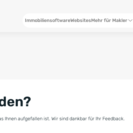
Header
Immobiliensoftware
Websites
Mehr für Makler
SEO und Content
W
Social Media
S
Social Ads
V
Google Ads
R
nden?
Newsletter-Pakete
B
Consulting
N
s Ihnen aufgefallen ist. Wir sind dankbar für Ihr Feedback.
Softwareschulunge