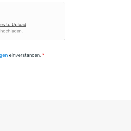
les to Upload
 hochladen.
gen
einverstanden.
*