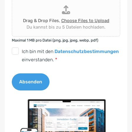
Drag & Drop Files,
Choose Files to Upload
Du kannst bis zu 5 Dateien hochladen.
Maximal 1 MB pro Datei (png, jpg, jpeg, webp, pdf)
D
Ich bin mit den
Datenschutzbestimmungen
S
einverstanden.
*
G
V
Absenden
O
-
A
E
l
i
t
n
e
v
r