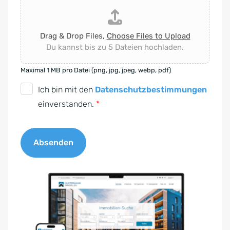
Drag & Drop Files,
Choose Files to Upload
Du kannst bis zu 5 Dateien hochladen.
Maximal 1 MB pro Datei (png, jpg, jpeg, webp, pdf)
D
Ich bin mit den
Datenschutzbestimmungen
S
einverstanden.
*
G
V
Absenden
O
-
A
E
l
i
t
n
e
v
r