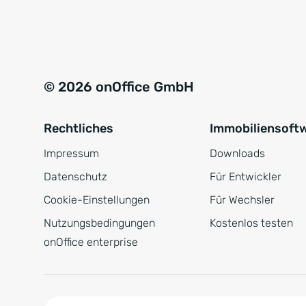
e
a
r
t
s
i
t
v
© 2026 onOffice GmbH
ä
e
n
:
Rechtliches
Immobiliensoft
d
n
Impressum
Downloads
i
Datenschutz
Für Entwickler
s
Cookie-Einstellungen
Für Wechsler
*
Nutzungsbedingungen
Kostenlos testen
onOffice enterprise