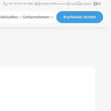
Schnellzugriff
+49 (0) 241 44 686-0
info@onOffice.com
Login
Support
DE
Aktuelles
Unternehmen
Kostenlos testen
ebinare
Über Uns
tatus-News
Partner und Kooperationen
eranstaltungen
Karriere
eferenzen
log
ewsletter
n