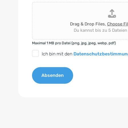
Drag & Drop Files,
Choose Fi
Du kannst bis zu 5 Dateien
Maximal 1 MB pro Datei (png, jpg, jpeg, webp, pdf)
D
Ich bin mit den
Datenschutzbestimmun
S
G
Absenden
V
O
A
-
l
E
t
i
e
n
r
v
n