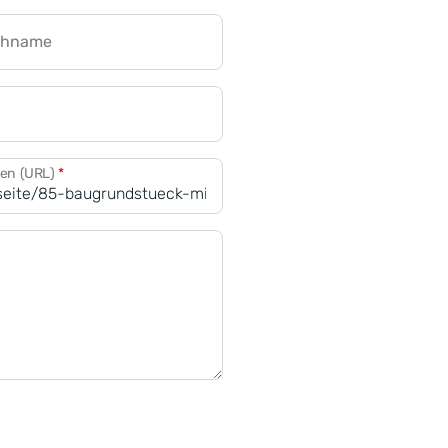
chname
CRM für Banken
den (URL)
*