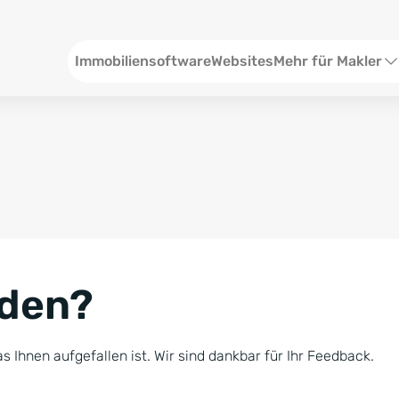
Header
Immobiliensoftware
Websites
Mehr für Makler
SEO und Content
W
Social Media
S
Social Ads
V
Google Ads
R
nden?
Newsletter-Pakete
B
Consulting
N
s Ihnen aufgefallen ist. Wir sind dankbar für Ihr Feedback.
Softwareschulunge