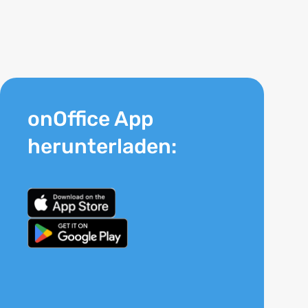
onOffice App
herunterladen: