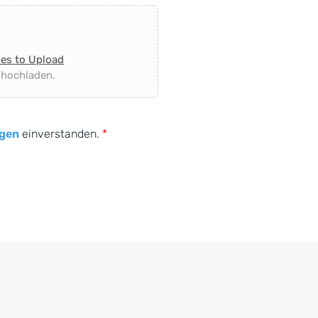
les to Upload
 hochladen.
gen
einverstanden.
*