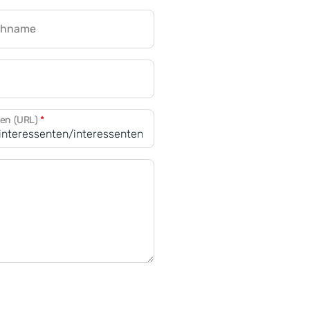
chname
CRM für Banken
den (URL)
*