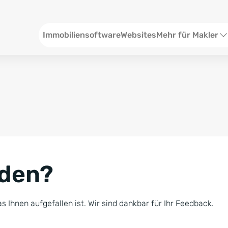
Header
Immobiliensoftware
Websites
Mehr für Makler
SEO und Content
W
Social Media
S
Social Ads
V
Google Ads
R
nden?
Newsletter-Pakete
B
Consulting
N
s Ihnen aufgefallen ist. Wir sind dankbar für Ihr Feedback.
Softwareschulunge