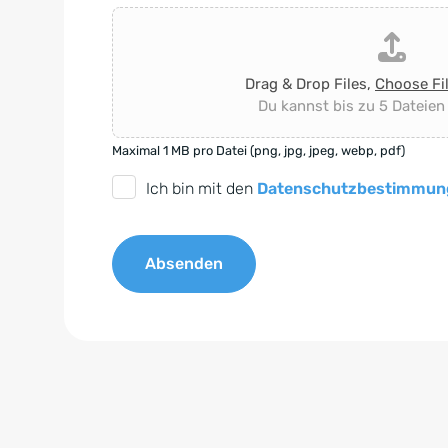
Drag & Drop Files,
Choose Fi
Du kannst bis zu 5 Dateien
Maximal 1 MB pro Datei (png, jpg, jpeg, webp, pdf)
D
Ich bin mit den
Datenschutzbestimmun
S
G
Absenden
V
O
A
-
l
E
t
i
e
n
r
v
n