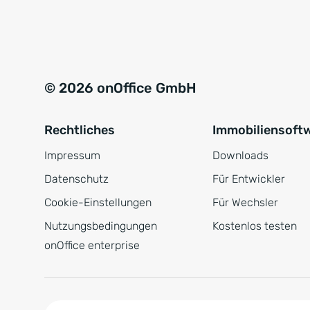
e
a
r
t
s
i
t
v
© 2026 onOffice GmbH
ä
e
n
:
Rechtliches
Immobiliensoft
d
n
Impressum
Downloads
i
Datenschutz
Für Entwickler
s
Cookie-Einstellungen
Für Wechsler
*
Nutzungsbedingungen
Kostenlos testen
onOffice enterprise