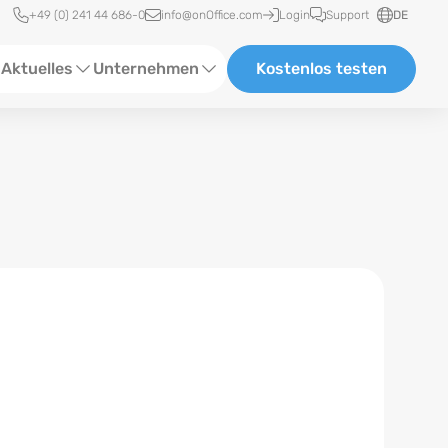
Schnellzugriff
+49 (0) 241 44 686-0
info@onOffice.com
Login
Support
DE
Aktuelles
Unternehmen
Kostenlos testen
ebinare
Über Uns
tatus-News
Partner und Kooperationen
eranstaltungen
Karriere
eferenzen
log
ewsletter
n