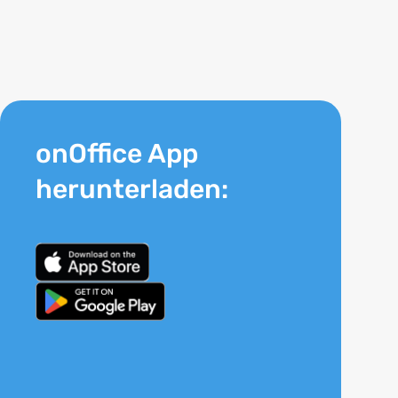
onOffice App
herunterladen: