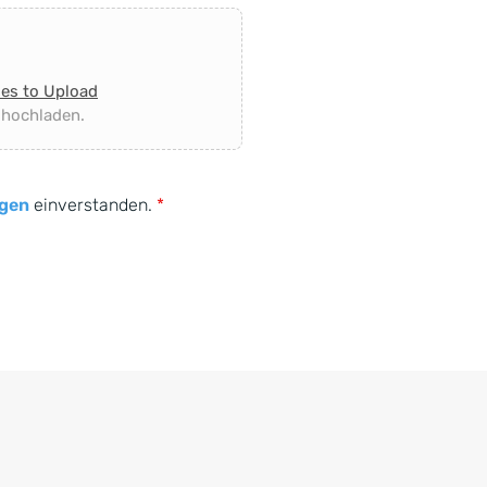
les to Upload
 hochladen.
gen
einverstanden.
*