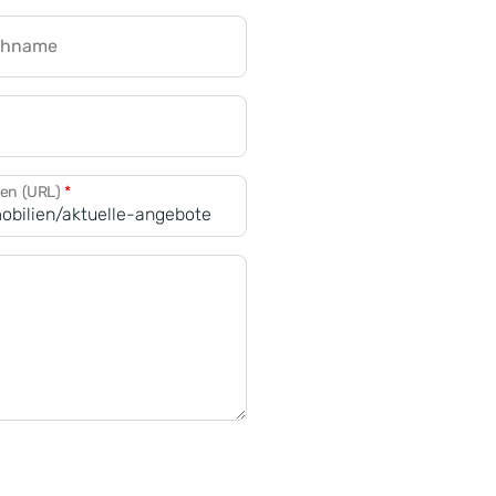
chname
CRM für Banken
den (URL)
*