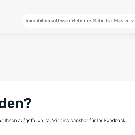
Header
Immobiliensoftware
Websites
Mehr für Makler
SEO und Content
W
Social Media
S
Social Ads
V
Google Ads
R
nden?
Newsletter-Pakete
B
Consulting
N
s Ihnen aufgefallen ist. Wir sind dankbar für Ihr Feedback.
Softwareschulunge