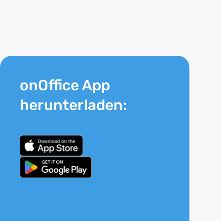
onOffice App
herunterladen: