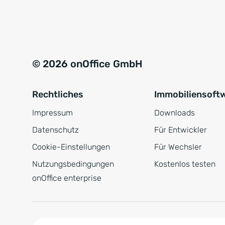
e
a
r
t
s
i
t
v
© 2026 onOffice GmbH
ä
e
n
:
Rechtliches
Immobiliensoft
d
n
Impressum
Downloads
i
Datenschutz
Für Entwickler
s
Cookie-Einstellungen
Für Wechsler
*
Nutzungsbedingungen
Kostenlos testen
onOffice enterprise