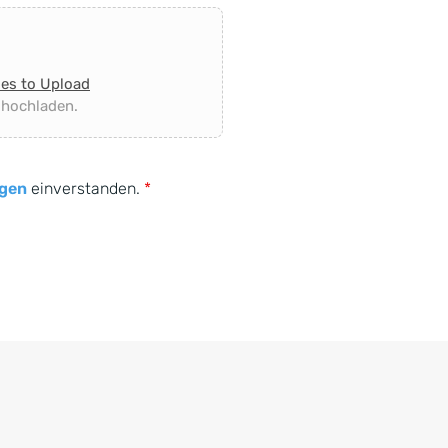
les to Upload
 hochladen.
gen
einverstanden.
*