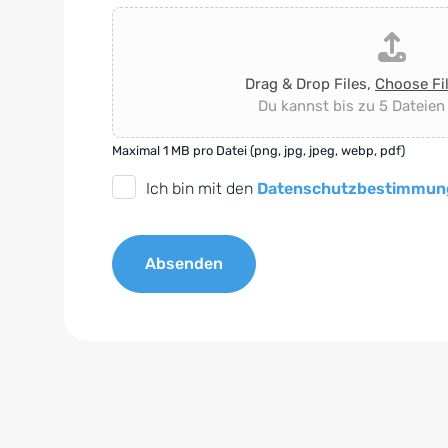
Drag & Drop Files,
Choose Fi
Du kannst bis zu 5 Dateien
Maximal 1 MB pro Datei (png, jpg, jpeg, webp, pdf)
D
Ich bin mit den
Datenschutzbestimmun
S
G
Absenden
V
O
A
-
l
E
t
i
e
n
r
v
n