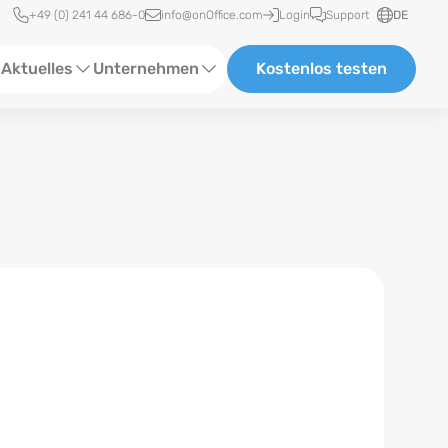
Schnellzugriff
+49 (0) 241 44 686-0
info@onOffice.com
Login
Support
DE
Aktuelles
Unternehmen
Kostenlos testen
ebinare
Über Uns
tatus-News
Partner und Kooperationen
eranstaltungen
Karriere
eferenzen
log
ewsletter
n