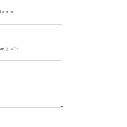
chname
CRM für Banken
den (URL)
*