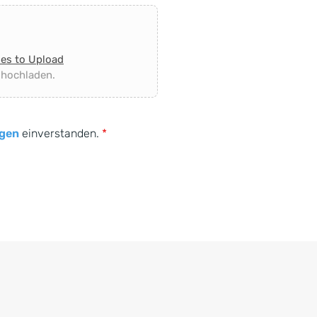
les to Upload
 hochladen.
gen
einverstanden.
*