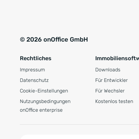
e
a
r
t
s
i
t
v
© 2026 onOffice GmbH
ä
e
n
:
Rechtliches
Immobiliensoft
d
n
Impressum
Downloads
i
Datenschutz
Für Entwickler
s
Cookie-Einstellungen
Für Wechsler
*
Nutzungsbedingungen
Kostenlos testen
onOffice enterprise