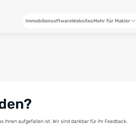
Header
Immobiliensoftware
Websites
Mehr für Makler
SEO und Content
W
Social Media
S
Social Ads
V
Google Ads
R
nden?
Newsletter-Pakete
B
Consulting
N
s Ihnen aufgefallen ist. Wir sind dankbar für Ihr Feedback.
Softwareschulunge