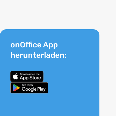
onOffice App
herunterladen: