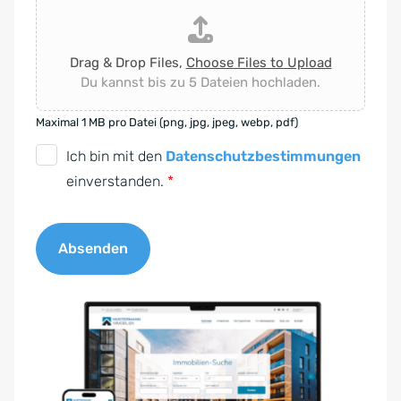
Drag & Drop Files,
Choose Files to Upload
Du kannst bis zu 5 Dateien hochladen.
Maximal 1 MB pro Datei (png, jpg, jpeg, webp, pdf)
D
Ich bin mit den
Datenschutzbestimmungen
S
einverstanden.
*
G
V
Absenden
O
-
A
E
l
i
t
n
e
v
r