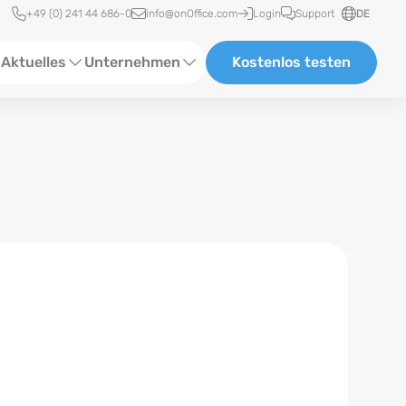
Schnellzugriff
+49 (0) 241 44 686-0
info@onOffice.com
Login
Support
DE
Aktuelles
Unternehmen
Kostenlos testen
ebinare
Über Uns
tatus-News
Partner und Kooperationen
eranstaltungen
Karriere
eferenzen
log
ewsletter
n