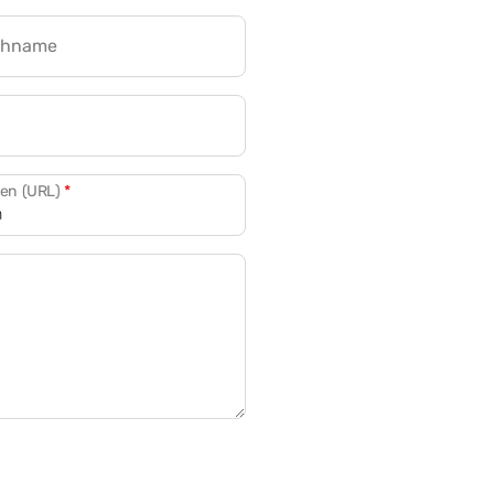
chname
CRM für Banken
den (URL)
*