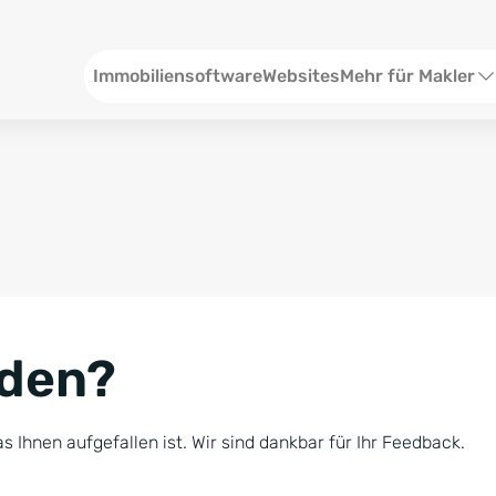
Header
Immobiliensoftware
Websites
Mehr für Makler
SEO und Content
W
Social Media
S
Social Ads
V
Google Ads
R
nden?
Newsletter-Pakete
B
Consulting
N
s Ihnen aufgefallen ist. Wir sind dankbar für Ihr Feedback.
Softwareschulunge