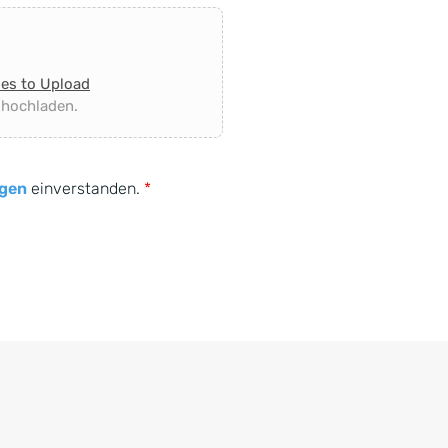
les to Upload
 hochladen.
gen
einverstanden.
*