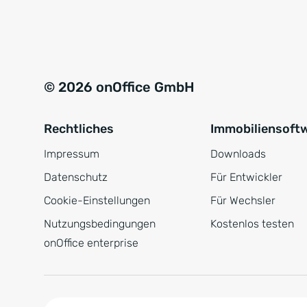
e
a
r
t
s
i
t
v
© 2026 onOffice GmbH
ä
e
n
:
Rechtliches
Immobiliensoft
d
n
Impressum
Downloads
i
Datenschutz
Für Entwickler
s
Cookie-Einstellungen
Für Wechsler
*
Nutzungsbedingungen
Kostenlos testen
onOffice enterprise