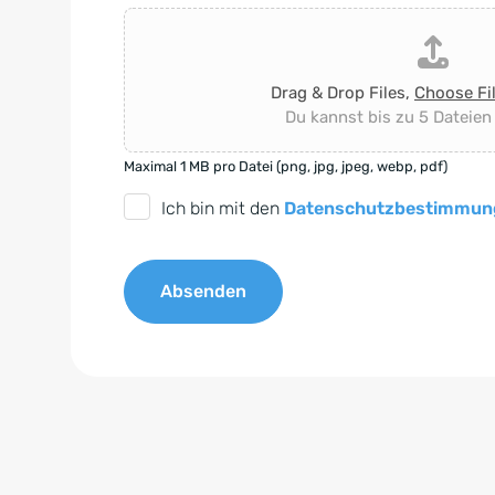
Drag & Drop Files,
Choose Fi
Du kannst bis zu 5 Dateien
Maximal 1 MB pro Datei (png, jpg, jpeg, webp, pdf)
D
Ich bin mit den
Datenschutzbestimmun
S
G
Absenden
V
O
A
-
l
E
t
i
e
n
r
v
n