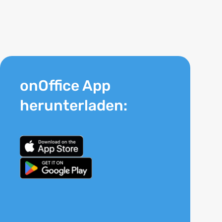
onOffice App
herunterladen: