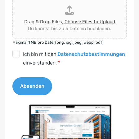
Drag & Drop Files,
Choose Files to Upload
Du kannst bis zu 5 Dateien hochladen.
Maximal 1 MB pro Datei (png, jpg, jpeg, webp, pdf)
D
Ich bin mit den
Datenschutzbestimmungen
S
einverstanden.
*
G
V
Absenden
O
-
A
E
l
i
t
n
e
v
r