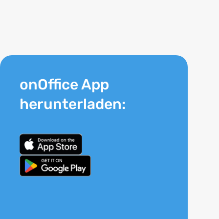
onOffice App
herunterladen: