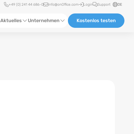
Schnellzugriff
+49 (0) 241 44 686-0
info@onOffice.com
Login
Support
DE
Aktuelles
Unternehmen
Kostenlos testen
ebinare
Über Uns
tatus-News
Partner und Kooperationen
eranstaltungen
Karriere
eferenzen
log
ewsletter
n