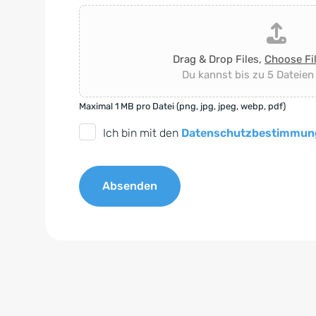
Drag & Drop Files,
Choose Fi
Du kannst bis zu 5 Dateien
Maximal 1 MB pro Datei (png, jpg, jpeg, webp, pdf)
D
Ich bin mit den
Datenschutzbestimmun
S
G
Absenden
V
O
A
-
l
E
t
i
e
n
r
v
n