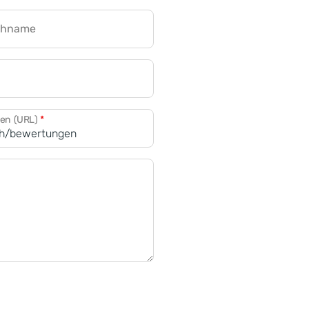
chname
CRM für Banken
den (URL)
*