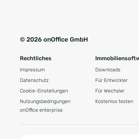
e
a
r
t
s
i
t
v
© 2026 onOffice GmbH
ä
e
n
:
Rechtliches
Immobiliensoft
d
n
Impressum
Downloads
i
Datenschutz
Für Entwickler
s
Cookie-Einstellungen
Für Wechsler
*
Nutzungsbedingungen
Kostenlos testen
onOffice enterprise