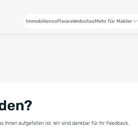
Header
Immobiliensoftware
Websites
Mehr für Makler
SEO und Content
W
Social Media
S
Social Ads
V
Google Ads
R
nden?
Newsletter-Pakete
B
Consulting
N
s Ihnen aufgefallen ist. Wir sind dankbar für Ihr Feedback.
Softwareschulunge