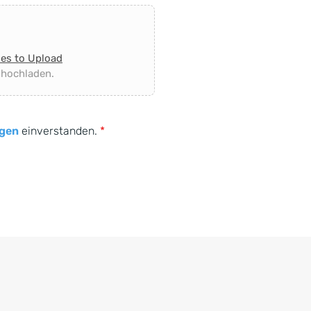
les to Upload
 hochladen.
gen
einverstanden.
*