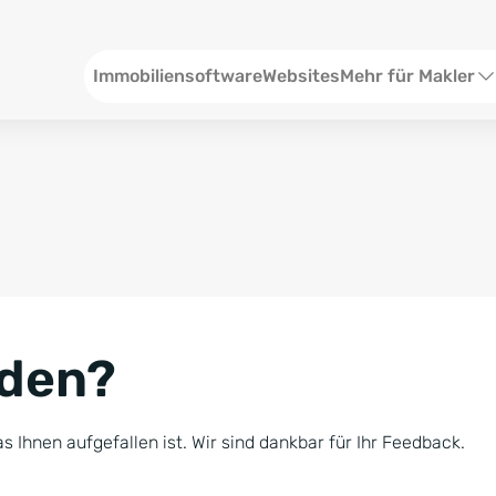
Header
Immobiliensoftware
Websites
Mehr für Makler
SEO und Content
W
Social Media
S
Social Ads
V
Google Ads
R
nden?
Newsletter-Pakete
B
Consulting
N
s Ihnen aufgefallen ist. Wir sind dankbar für Ihr Feedback.
Softwareschulunge