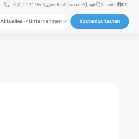
Schnellzugriff
+49 (0) 241 44 686-0
info@onOffice.com
Login
Support
DE
Aktuelles
Unternehmen
Kostenlos testen
ebinare
Über Uns
tatus-News
Partner und Kooperationen
eranstaltungen
Karriere
eferenzen
log
ewsletter
n