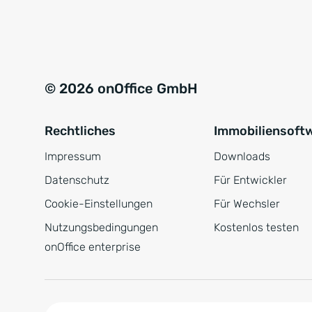
e
a
r
t
s
i
t
v
© 2026 onOffice GmbH
ä
e
n
:
Rechtliches
Immobiliensoft
d
n
Impressum
Downloads
i
Datenschutz
Für Entwickler
s
Cookie-Einstellungen
Für Wechsler
*
Nutzungsbedingungen
Kostenlos testen
onOffice enterprise