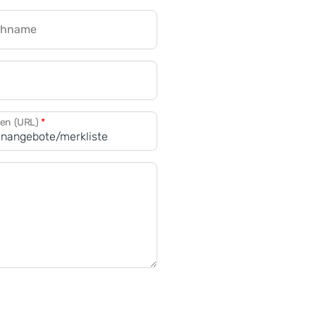
chname
CRM für Banken
den (URL)
*