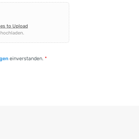
les to Upload
 hochladen.
gen
einverstanden.
*