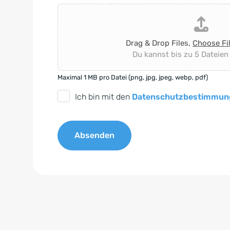
Drag & Drop Files,
Choose Fi
Du kannst bis zu 5 Dateien
Maximal 1 MB pro Datei (png, jpg, jpeg, webp, pdf)
D
Ich bin mit den
Datenschutzbestimmun
S
G
Absenden
V
O
A
-
l
E
t
i
e
n
r
v
n