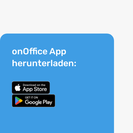
onOffice App
herunterladen: