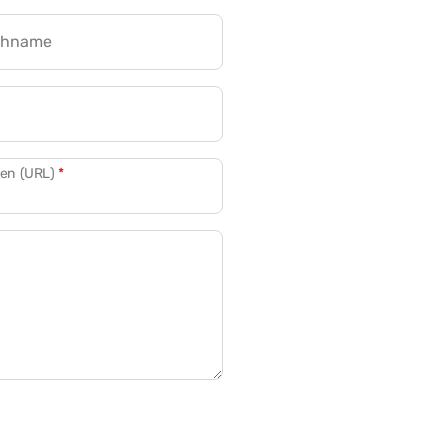
chname
CRM für Banken
den (URL)
*