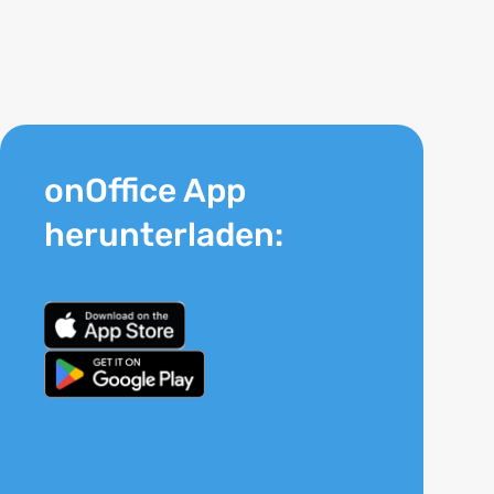
onOffice App
herunterladen: