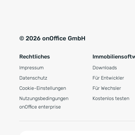
e
a
r
t
s
i
t
v
© 2026 onOffice GmbH
ä
e
n
:
Rechtliches
Immobiliensoft
d
n
Impressum
Downloads
i
Datenschutz
Für Entwickler
s
Cookie-Einstellungen
Für Wechsler
*
Nutzungsbedingungen
Kostenlos testen
onOffice enterprise