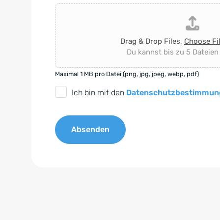
Drag & Drop Files,
Choose Fi
Du kannst bis zu 5 Dateien
Maximal 1 MB pro Datei (png, jpg, jpeg, webp, pdf)
D
Ich bin mit den
Datenschutzbestimmun
S
G
Absenden
V
O
A
-
l
E
t
i
e
n
r
v
n