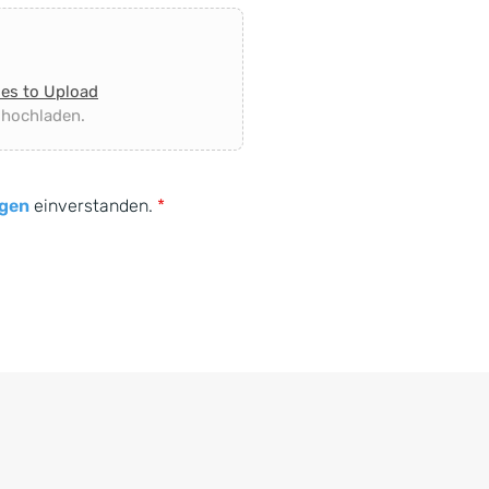
les to Upload
 hochladen.
gen
einverstanden.
*