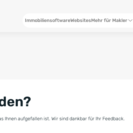
Header
Immobiliensoftware
Websites
Mehr für Makler
SEO und Content
W
Social Media
S
Social Ads
V
Google Ads
R
nden?
Newsletter-Pakete
B
Consulting
N
s Ihnen aufgefallen ist. Wir sind dankbar für Ihr Feedback.
Softwareschulunge