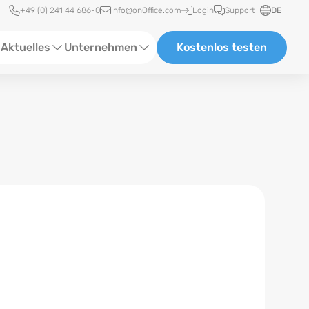
Schnellzugriff
+49 (0) 241 44 686-0
info@onOffice.com
Login
Support
DE
Aktuelles
Unternehmen
Kostenlos testen
ebinare
Über Uns
tatus-News
Partner und Kooperationen
eranstaltungen
Karriere
eferenzen
log
ewsletter
n