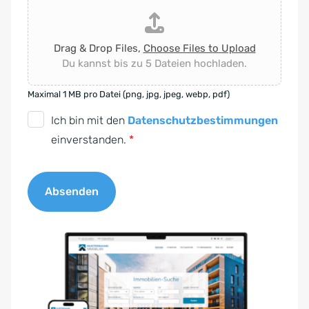
Drag & Drop Files,
Choose Files to Upload
Du kannst bis zu 5 Dateien hochladen.
Maximal 1 MB pro Datei (png, jpg, jpeg, webp, pdf)
D
Ich bin mit den
Datenschutzbestimmungen
S
einverstanden.
*
G
V
Absenden
O
-
A
E
l
i
t
n
e
v
r