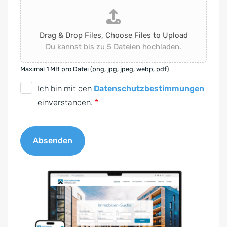
Drag & Drop Files,
Choose Files to Upload
Du kannst bis zu 5 Dateien hochladen.
Maximal 1 MB pro Datei (png, jpg, jpeg, webp, pdf)
D
Ich bin mit den
Datenschutzbestimmungen
S
einverstanden.
*
G
V
Absenden
O
-
A
E
l
i
t
n
e
v
r