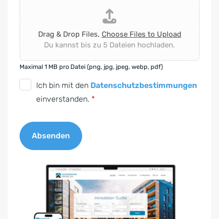
Drag & Drop Files,
Choose Files to Upload
Du kannst bis zu 5 Dateien hochladen.
Maximal 1 MB pro Datei (png, jpg, jpeg, webp, pdf)
D
Ich bin mit den
Datenschutzbestimmungen
S
einverstanden.
*
G
V
Absenden
O
-
A
E
l
i
t
n
e
v
r