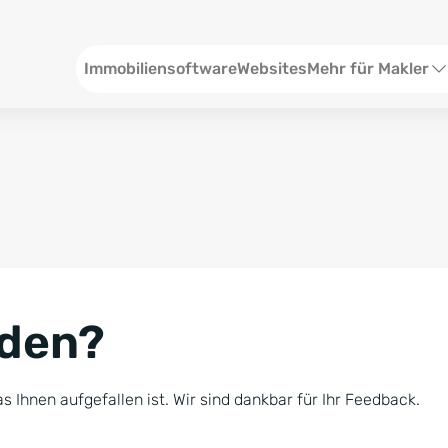
Header
Immobiliensoftware
Websites
Mehr für Makler
SEO und Content
W
Social Media
S
Social Ads
V
Google Ads
R
nden?
Newsletter-Pakete
B
Consulting
N
s Ihnen aufgefallen ist. Wir sind dankbar für Ihr Feedback.
Softwareschulunge