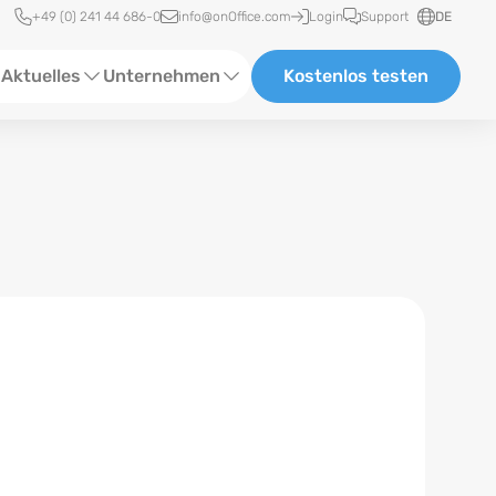
Schnellzugriff
+49 (0) 241 44 686-0
info@onOffice.com
Login
Support
DE
Aktuelles
Unternehmen
Kostenlos testen
ebinare
Über Uns
tatus-News
Partner und Kooperationen
eranstaltungen
Karriere
eferenzen
log
ewsletter
n