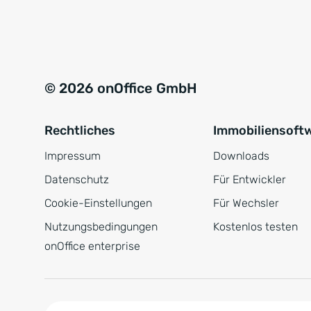
e
a
r
t
s
i
t
v
© 2026 onOffice GmbH
ä
e
n
:
Rechtliches
Immobiliensoft
d
n
Impressum
Downloads
i
Datenschutz
Für Entwickler
s
Cookie-Einstellungen
Für Wechsler
*
Nutzungsbedingungen
Kostenlos testen
onOffice enterprise