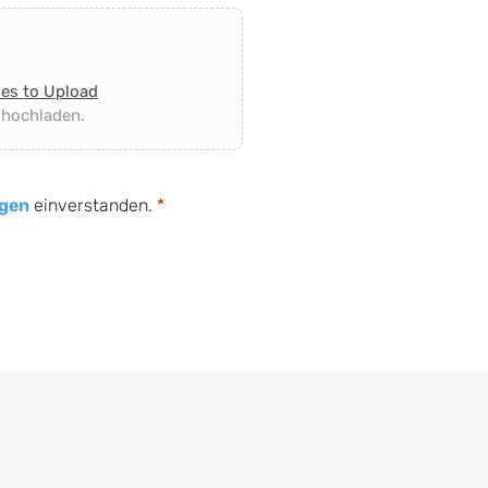
les to Upload
 hochladen.
gen
einverstanden.
*