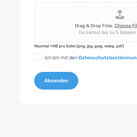
Drag & Drop Files,
Choose Fi
Du kannst bis zu 5 Dateien
Maximal 1 MB pro Datei (png, jpg, jpeg, webp, pdf)
D
Ich bin mit den
Datenschutzbestimmun
S
G
Absenden
V
O
A
-
l
E
t
i
e
n
r
v
n