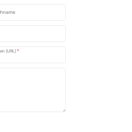
chname
CRM für Banken
den (URL)
*