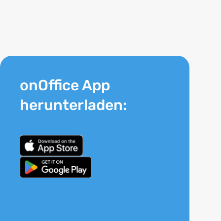
onOffice App
herunterladen: