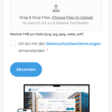
Drag & Drop Files,
Choose Files to Upload
Du kannst bis zu 5 Dateien hochladen.
Maximal 1 MB pro Datei (png, jpg, jpeg, webp, pdf)
D
Ich bin mit den
Datenschutzbestimmungen
S
einverstanden.
*
G
V
Absenden
O
-
A
E
l
i
t
n
e
v
r