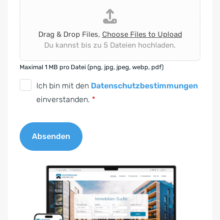
Drag & Drop Files,
Choose Files to Upload
Du kannst bis zu 5 Dateien hochladen.
Maximal 1 MB pro Datei (png, jpg, jpeg, webp, pdf)
D
Ich bin mit den
Datenschutzbestimmungen
S
einverstanden.
*
G
V
Absenden
O
-
A
E
l
i
t
n
e
v
r