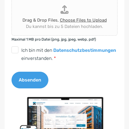
Drag & Drop Files,
Choose Files to Upload
Du kannst bis zu 5 Dateien hochladen.
Maximal 1 MB pro Datei (png, jpg, jpeg, webp, pdf)
D
Ich bin mit den
Datenschutzbestimmungen
S
einverstanden.
*
G
V
Absenden
O
-
A
E
l
i
t
n
e
v
r