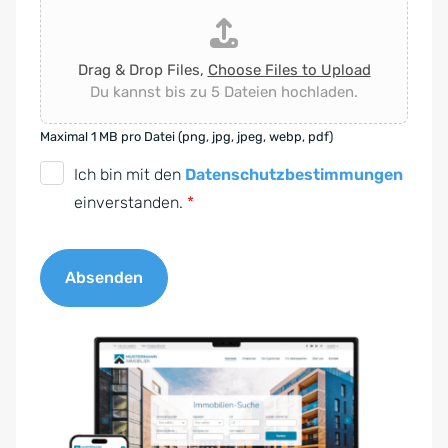
Drag & Drop Files,
Choose Files to Upload
Du kannst bis zu 5 Dateien hochladen.
Maximal 1 MB pro Datei (png, jpg, jpeg, webp, pdf)
D
Ich bin mit den
Datenschutzbestimmungen
S
einverstanden.
*
G
V
Absenden
O
-
A
E
l
i
t
n
e
v
r