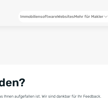
Header
Immobiliensoftware
Websites
Mehr für Makler
SEO und Content
W
Social Media
S
Social Ads
V
Google Ads
R
nden?
Newsletter-Pakete
B
Consulting
N
s Ihnen aufgefallen ist. Wir sind dankbar für Ihr Feedback.
Softwareschulunge