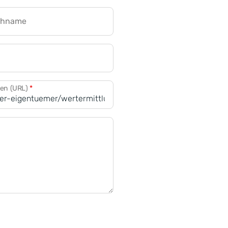
chname
CRM für Banken
den (URL)
*