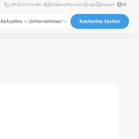
Schnellzugriff
+49 (0) 241 44 686-0
info@onOffice.com
Login
Support
DE
Aktuelles
Unternehmen
Kostenlos testen
ebinare
Über Uns
tatus-News
Partner und Kooperationen
eranstaltungen
Karriere
eferenzen
log
ewsletter
n