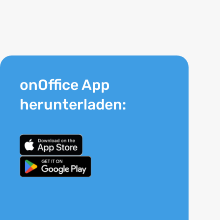
onOffice App
herunterladen: