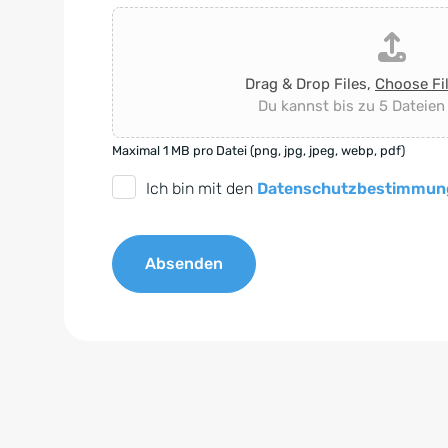
Drag & Drop Files,
Choose Fi
Du kannst bis zu 5 Dateien
Maximal 1 MB pro Datei (png, jpg, jpeg, webp, pdf)
D
Ich bin mit den
Datenschutzbestimmun
S
G
Absenden
V
O
A
-
l
E
t
i
e
n
r
v
n