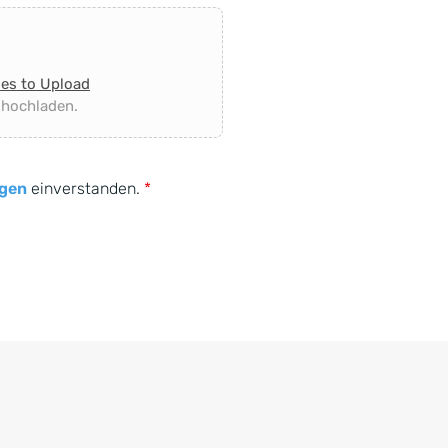
les to Upload
 hochladen.
gen
einverstanden.
*