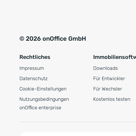
e
a
r
t
s
i
t
v
© 2026 onOffice GmbH
ä
e
n
:
Rechtliches
Immobiliensoft
d
n
Impressum
Downloads
i
Datenschutz
Für Entwickler
s
Cookie-Einstellungen
Für Wechsler
*
Nutzungsbedingungen
Kostenlos testen
onOffice enterprise