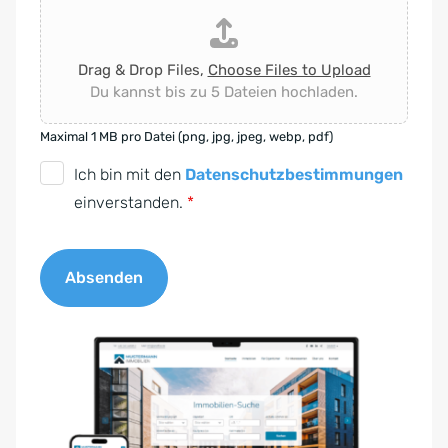
Drag & Drop Files,
Choose Files to Upload
Du kannst bis zu 5 Dateien hochladen.
Maximal 1 MB pro Datei (png, jpg, jpeg, webp, pdf)
D
Ich bin mit den
Datenschutzbestimmungen
S
einverstanden.
*
G
V
Absenden
O
-
A
E
l
i
t
n
e
v
r