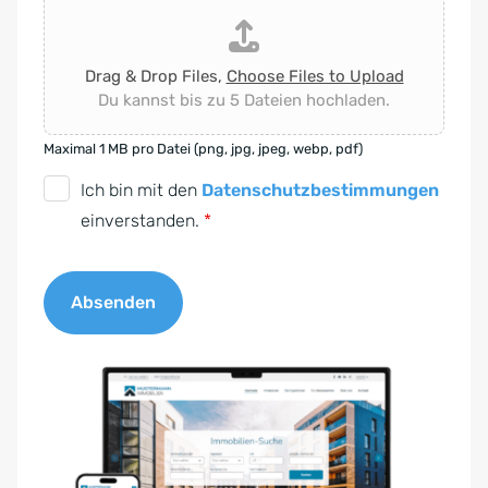
Drag & Drop Files,
Choose Files to Upload
Du kannst bis zu 5 Dateien hochladen.
Maximal 1 MB pro Datei (png, jpg, jpeg, webp, pdf)
D
Ich bin mit den
Datenschutzbestimmungen
S
einverstanden.
*
G
V
Absenden
O
-
A
E
l
i
t
n
e
v
r