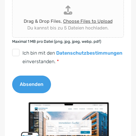
Drag & Drop Files,
Choose Files to Upload
Du kannst bis zu 5 Dateien hochladen.
Maximal 1 MB pro Datei (png, jpg, jpeg, webp, pdf)
D
Ich bin mit den
Datenschutzbestimmungen
S
einverstanden.
*
G
V
Absenden
O
-
A
E
l
i
t
n
e
v
r